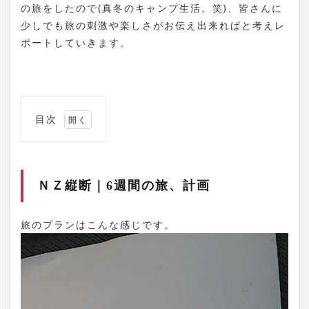
の旅をしたので(真冬のキャンプ生活。笑)、皆さんに
少しでも旅の刺激や楽しさがお伝え出来ればと考えレ
ポートしていきます。
目次
1
ＮＺ
縦断
｜6
ＮＺ縦断｜6週間の旅、計画
週間
の
旅、
旅のプランはこんな感じです。
計画
1.1
カテ
ィカ
ティ
｜ニ