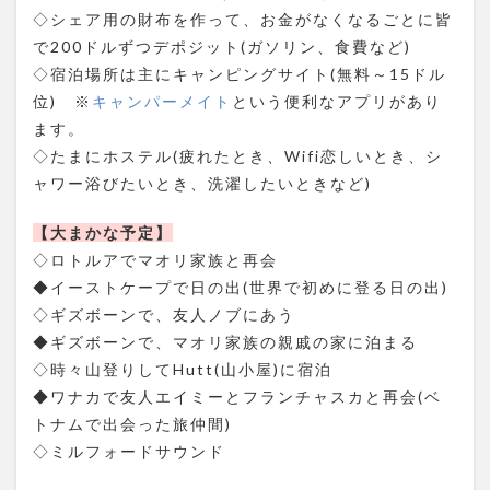
◇シェア用の財布を作って、お金がなくなるごとに皆
で200ドルずつデポジット(ガソリン、食費など)
◇宿泊場所は主にキャンピングサイト(無料～15ドル
位) ※
キャンパーメイト
という便利なアプリがあり
ます。
◇たまにホステル(疲れたとき、Wifi恋しいとき、シ
ャワー浴びたいとき、洗濯したいときなど)
【大まかな予定】
◇ロトルアでマオリ家族と再会
◆イーストケープで日の出(世界で初めに登る日の出)
◇ギズボーンで、友人ノブにあう
◆ギズボーンで、マオリ家族の親戚の家に泊まる
◇時々山登りしてHutt(山小屋)に宿泊
◆ワナカで友人エイミーとフランチャスカと再会(ベ
トナムで出会った旅仲間)
◇ミルフォードサウンド