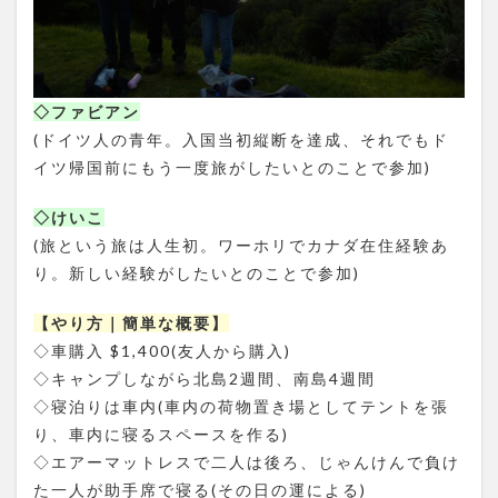
◇ファビアン
(ドイツ人の青年。入国当初縦断を達成、それでもド
イツ帰国前にもう一度旅がしたいとのことで参加)
◇けいこ
(旅という旅は人生初。ワーホリでカナダ在住経験あ
り。新しい経験がしたいとのことで参加)
【やり方｜簡単な概要】
◇車購入 $1,400(友人から購入)
◇キャンプしながら北島2週間、南島4週間
◇寝泊りは車内(車内の荷物置き場としてテントを張
り、車内に寝るスペースを作る)
◇エアーマットレスで二人は後ろ、じゃんけんで負け
た一人が助手席で寝る(その日の運による)