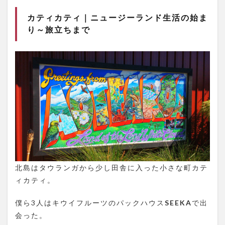
カティカティ｜ニュージーランド生活の始ま
り～旅立ちまで
北島はタウランガから少し田舎に入った小さな町カテ
ィカティ。
僕ら3人はキウイフルーツのパックハウス
SEEKA
で出
会った。