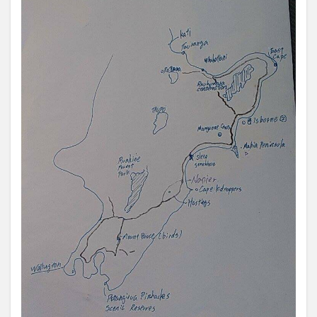
ュー
ジー
ラン
ド生
活の
始ま
り～
旅立
ちま
で