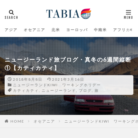
アジア
オセアニア
北米
ヨーロッパ
中南米
アフリカ
ニュージーランド旅ブログ・真冬の6週間縦断
①【カティカティ】
2018年8月8日
2021年3月16日
ニュージーランドKIWI ワーキングホリデー
カティカティ
,
ニュージーランド
,
ブログ
,
旅
HOME
オセアニア
ニュージーランドKIWI ワーキング