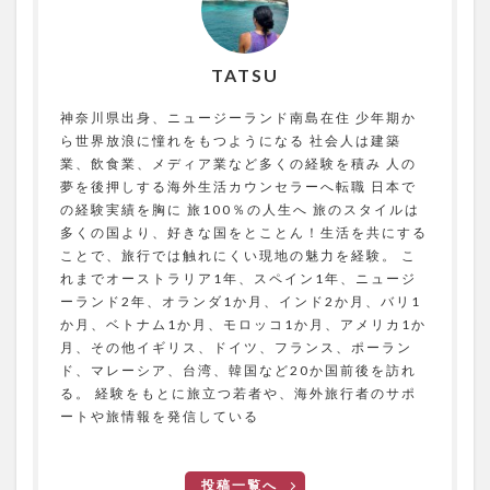
TATSU
神奈川県出身、ニュージーランド南島在住 少年期か
ら世界放浪に憧れをもつようになる 社会人は建築
業、飲食業、メディア業など多くの経験を積み 人の
夢を後押しする海外生活カウンセラーへ転職 日本で
の経験実績を胸に 旅100％の人生へ 旅のスタイルは
多くの国より、好きな国をとことん！生活を共にする
ことで、旅行では触れにくい現地の魅力を経験。 こ
れまでオーストラリア1年、スペイン1年、ニュージ
ーランド2年、オランダ1か月、インド2か月、バリ1
か月、ベトナム1か月、モロッコ1か月、アメリカ1か
月、その他イギリス、ドイツ、フランス、ポーラン
ド、マレーシア、台湾、韓国など20か国前後を訪れ
る。 経験をもとに旅立つ若者や、海外旅行者のサポ
ートや旅情報を発信している
投稿一覧へ