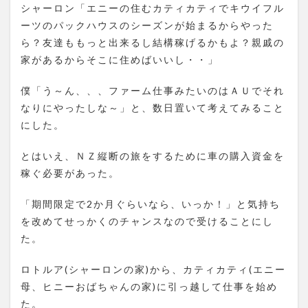
シャーロン「エニーの住むカティカティでキウイフル
ーツのパックハウスのシーズンが始まるからやった
ら？友達ももっと出来るし結構稼げるかもよ？親戚の
家があるからそこに住めばいいし・・」
僕「う～ん、、、ファーム仕事みたいのはＡＵでそれ
なりにやったしな～」と、数日置いて考えてみること
にした。
とはいえ、ＮＺ縦断の旅をするために車の購入資金を
稼ぐ必要があった。
「期間限定で2か月ぐらいなら、いっか！」と気持ち
を改めてせっかくのチャンスなので受けることにし
た。
ロトルア(シャーロンの家)から、カティカティ(エニー
母、ヒニーおばちゃんの家)に引っ越して仕事を始め
た。