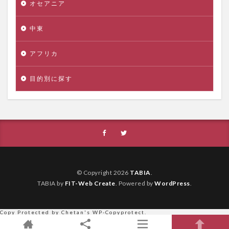
オセアニア
中東
アフリカ
目的別に探す
© Copyright 2026
TABIA
.
TABIA by
FIT-Web Create
. Powered by
WordPress
.
Copy Protected by
Chetan
's
WP-Copyprotect
.