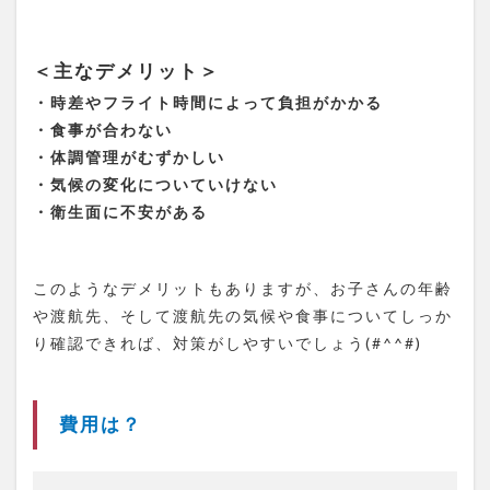
ージー
ランド
1.8.5
＜主なデメリット＞
＊オー
ストラ
・時差やフライト時間によって負担がかかる
リア
・食事が合わない
1.8.6
・体調管理がむずかしい
＊カナ
・気候の変化についていけない
ダ
・衛生面に不安がある
1.8.7
＊シン
ガポー
このようなデメリットもありますが、お子さんの年齢
ル
や渡航先、そして渡航先の気候や食事についてしっか
1.9
り確認できれば、対策がしやすいでしょう(#^^#)
親子
留学
プロ
グラ
費用は？
ム
2
ま