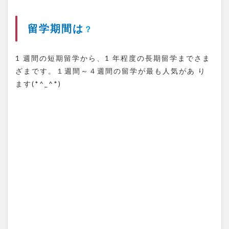
期間
は？
1.3
留学期間は
？
親子
留学
のメ
1 週間の短期留学から、1 年程度の長期留学までさま
リッ
ざまです。１週間～４週間の留学が最も人気があ り
ト
ます(*^_^*)
1.4
親子
留学
のデ
メリ
ット
1.5
費用
は？
1.6
留学
のお
おま
かな