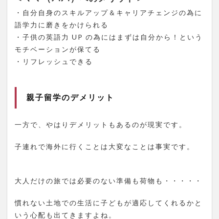
ランキ
・自分自身のスキルアップ＆キャリアチェンジの為に
ング
語学力に磨きをかけられる
1.8
・子供の英語力 UP の為にはまずは自分から！という
国別
にみ
モチベーションが保てる
た親
・リフレッシュできる
子留
学の
特徴
親子留学のデメリット
1.8.1
＊フィ
リピン
一方で、やはりデメリットもあるのが現実です。
1.8.2
*マレー
子連れで海外に行くことは大変なことは事実です。
シア
1.8.3
＊ハワ
大人だけの旅では必要のない準備も荷物も・・・・・
イ
1.8.4
慣れない土地での生活に子どもが適応してくれるかと
＊ニュ
いう心配も出てきますよね。