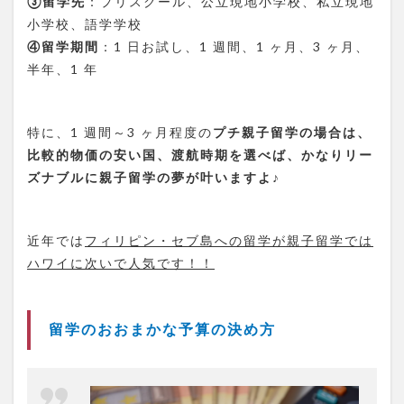
③留学先
：プリスクール、公立現地小学校、私立現地
小学校、語学学校
④留学期間
：1 日お試し、1 週間、1 ヶ月、3 ヶ月、
半年、1 年
特に、1 週間～3 ヶ月程度の
プチ親子留学の場合は、
比較的物価の安い国、渡航時期
を選べば、かなりリー
ズナブルに親子留学の夢が叶いますよ
♪
近年では
フィリピン・セブ
島
への留学が親子留学では
ハワイに次いで人気です！！
留学のおおまかな予算の決め方