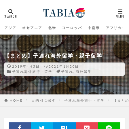
アジア
オセアニア
北米
ヨーロッパ
中南米
アフリカ
【まとめ】子連れ海外留学・親子留学
2019年4月5日
2021年1月20日
子連れ海外旅行・留学
子連れ
,
海外留学
HOME
目的別に探す
子連れ海外旅行・留学
【まと