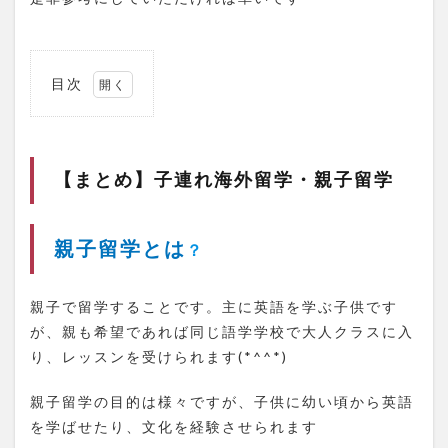
目次
1
【ま
と
め】
【まとめ】子連れ海外留学・親子留学
子連
れ海
外留
学・
親子留学とは
？
親子
留学
1.1
親子で留学することです。主に英語を学ぶ子供です
親子
が、親も希望であれば同じ語学学校で大人クラスに入
留学
り、レッスンを受けられます(*^^*)
と
は？
親子留学の目的は様々ですが、子供に幼い頃から英語
1.2
を学ばせたり、文化を経験させられます
留学