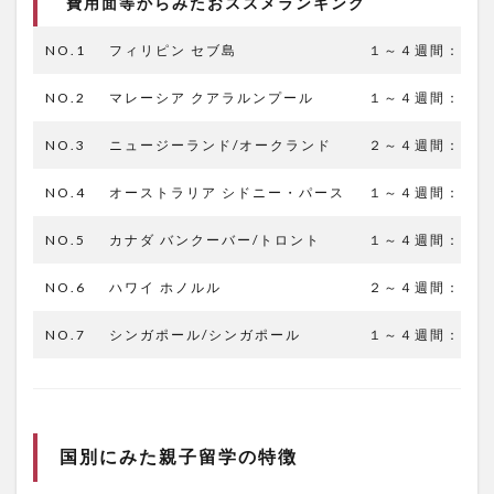
費用面等からみたおススメランキング
NO.1
フィリピン セブ島
１～４週間：２５
NO.2
マレーシア クアラルンプール
１～４週間：２０
NO.3
ニュージーランド/オークランド
２～４週間：60～
NO.4
オーストラリア シドニー・パース
１～４週間：４０
NO.5
カナダ バンクーバー/トロント
１～４週間：５０
NO.6
ハワイ ホノルル
２～４週間：60～
NO.7
シンガポール/シンガポール
１～４週間：５０
国別にみた親子留学の特徴