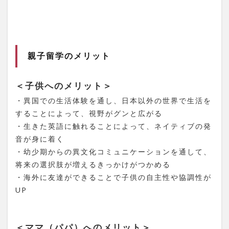
予算
の決
め方
1.7
親子
親子留学のメリット
留学
人気
の国
＜子供へのメリット＞
＆費
用ラ
・異国での生活体験を通し、日本以外の世界で生活を
ンキ
することによって、視野がグンと広がる
ング
・生きた英語に触れることによって、ネイティブの発
1.7.1
音が身に着く
渡航国/
・幼少期からの異文化コミュニケーションを通して、
都市 人
気ラン
将来の選択肢が増えるきっかけがつかめる
キング
・海外に友達ができることで子供の自主性や協調性が
1.7.2
UP
費用面
等から
みたお
ススメ
＜ママ（パパ）へのメリット＞