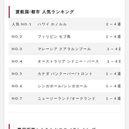
渡航国/都市 人気ランキング
人気 NO.1
ハワイ ホノルル
２～４週間：6
NO.2
フィリピン セブ島
１～４週間
NO.3
マレーシア クアラルンプール
１～４週間
NO.4
オーストラリア シドニー・パース
１～４週間
NO.5
カナダ バンクーバー/トロント
１～４週間
NO.6
シンガポール/シンガポール
１～４週間
NO.7
ニュージーランド/オークランド
１～４週間