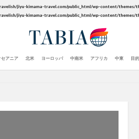
ravelish/jiyu-kimama-travel.com/public_html/wp-content/themes/th
ravelish/jiyu-kimama-travel.com/public_html/wp-content/themes/th
オセアニア
北米
ヨーロッパ
中南米
アフリカ
中東
目