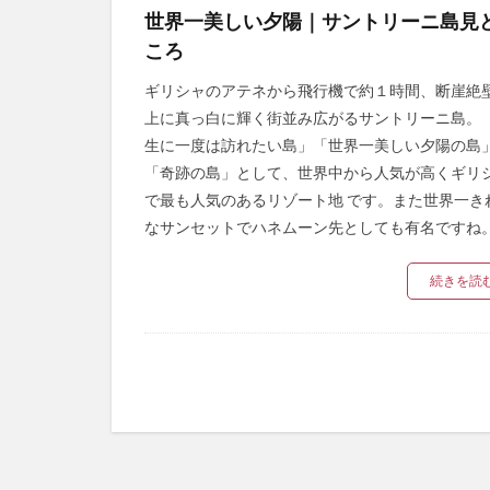
世界一美しい夕陽｜サントリーニ島見
ころ
ギリシャのアテネから飛行機で約１時間、断崖絶
上に真っ白に輝く街並み広がるサントリーニ島。
生に一度は訪れたい島」「世界一美しい夕陽の島
「奇跡の島」として、世界中から人気が高くギリ
で最も人気のあるリゾート地 です。また世界一き
なサンセットでハネムーン先としても有名ですね
続きを読