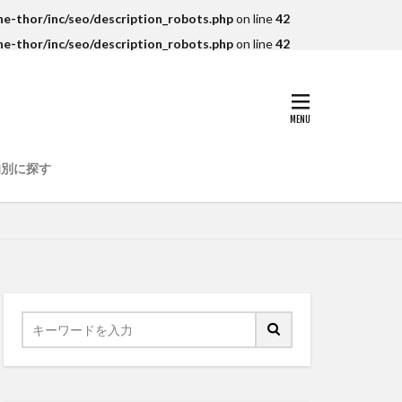
e-thor/inc/seo/description_robots.php
on line
42
e-thor/inc/seo/description_robots.php
on line
42
的別に探す