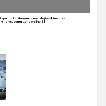
 type bool in
/home/travelish/jiyu-kimama-
-thor/category.php
on line
63