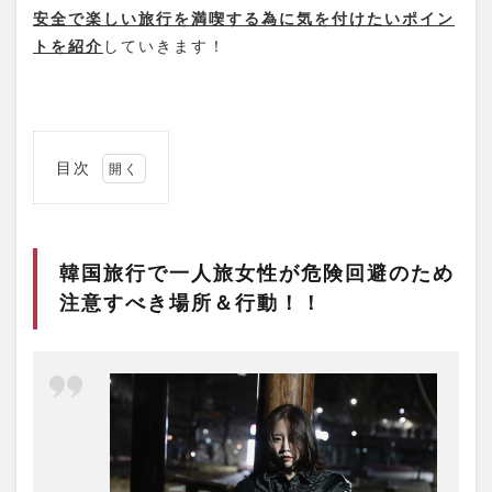
安全で楽しい旅行を満喫する為に気を付けたいポイン
トを紹介
していきます！
目次
1
韓国旅
行で一
人旅女
韓国旅行で一人旅女性が危険回避のため
性が危
険回避
注意すべき場所＆行動！！
のため
注意す
べき場
所＆行
動！！
1.1
①一
人居
酒