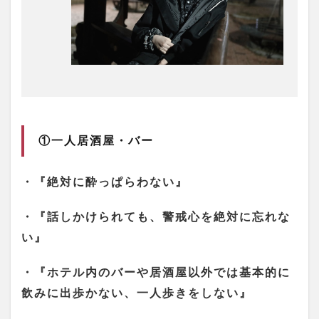
屋・
バー
1.2
②タ
クシ
ー
1.3
③弘
大・
①一人居酒屋・バー
江南
クラ
ブ街
・『絶対に酔っぱらわない』
1.4
④地
・『話しかけられても、警戒心を絶対に忘れな
下鉄
い』
1.5
細い
・『ホテル内のバーや居酒屋以外では基本的に
道や
路地
飲みに出歩かない、一人歩きをしない』
1.5.1