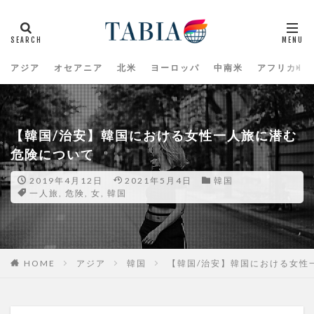
アジア
オセアニア
北米
ヨーロッパ
中南米
アフリカ
【韓国/治安】韓国における女性一人旅に潜む
危険について
2019年4月12日
2021年5月4日
韓国
一人旅
,
危険
,
女
,
韓国
HOME
アジア
韓国
【韓国/治安】韓国における女性