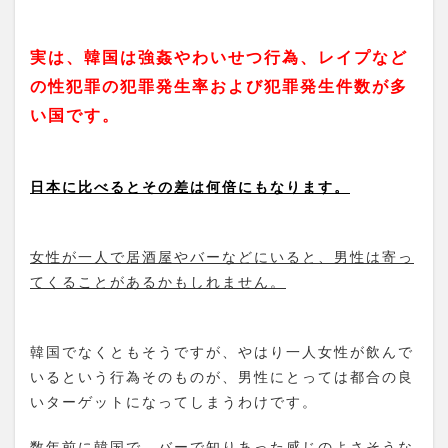
「女性
安全帰
宅スカ
実は、韓国は強姦やわいせつ行為、レイプなど
ウト」
とは？
の性犯罪の犯罪発生率および犯罪発生件数が多
い国です。
1.5.2
も
し韓国でトラ
ブルに遭った
ら・・・？？
日本に比べるとその差は何倍にもなります。
2
ま
と
女性が一人で居酒屋やバーなどにいると、男性は寄っ
め
てくることがあるかもしれません。
韓国でなくともそうですが、やはり一人女性が飲んで
いるという行為そのものが、男性にとっては都合の良
いターゲットになってしまうわけです。
数年前に韓国で、バーで知りあった感じのよさそうな