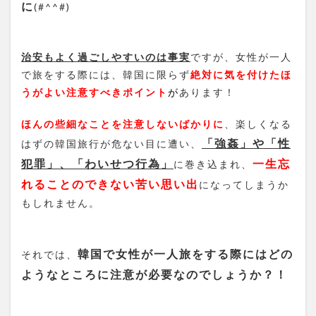
に
(#^^#)
治安もよく過ごしやすいのは事実
ですが、女性が一人
で旅をする際には、韓国に限らず
絶対に気を付けたほ
うがよい注意すべきポイント
が
あります！
ほんの些細なことを注意しないばかりに
、楽しくなる
「強姦」や「性
はずの韓国旅行が危ない目に遭い、
犯罪」、「わいせつ行為」
一生忘
に巻き込まれ、
れることのできない苦い思い出
になってしまうか
もしれません。
韓国で女性が一人旅をする際にはどの
それでは、
ようなところに注意が必要なのでしょうか？！