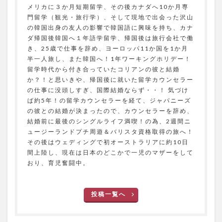
メリカに３か月短期留学、その後カナダへ10か月専
門留学（観光・旅行学）、そして現地で出会った沢山
の韓国出身の友人の影響で韓国語に興味を持ち、カナ
ダ帰国後韓国へ１年語学留学、帰国後は旅行会社で働
き、25歳で仕事を辞め、ヨーロッパ11か国を1か月
半一人旅し、また韓国へ！1年ワーキングホリデー！
留学時代から付き合っていたコリアンの彼と結婚
か？！と思いきや、帰国後に就いた留学カウンセラー
の仕事に没頭しすぎ、国際結婚ならず・・！ 気づけ
ば約5年！の留学カウンセラーを経て、ジャパニーズ
の彼との結婚が決まったので、カウンセラーを辞め、
結婚前に最後のシングルライフ満喫！の為、2週間ニ
ュージーランドプチ周遊＆バリスタ資格取得の旅へ！
その後はウェディングで初オーストラリアに約10日
間上陸し、現在は日本のどこかで一児のマザーをして
おり、育児奮闘中。
投稿一覧へ