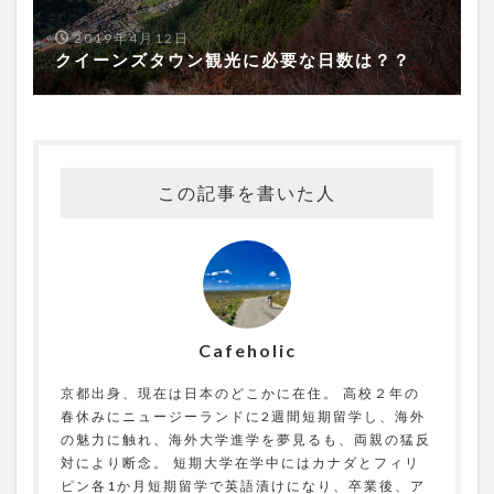
2019年4月12日
クイーンズタウン観光に必要な日数は？？
この記事を書いた人
Cafeholic
京都出身、現在は日本のどこかに在住。 高校２年の
春休みにニュージーランドに2週間短期留学し、海外
の魅力に触れ、海外大学進学を夢見るも、両親の猛反
対により断念。 短期大学在学中にはカナダとフィリ
ピン各1か月短期留学で英語漬けになり、卒業後、ア