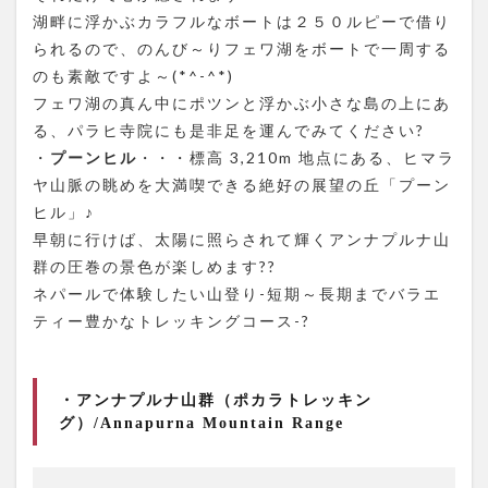
湖畔に浮かぶカラフルなボートは２５０ルピーで借り
られるので、のんび～りフェワ湖をボートで一周する
のも素敵ですよ～(*^-^*)
フェワ湖の真ん中にポツンと浮かぶ小さな島の上にあ
る、パラヒ寺院にも是非足を運んでみてください?
・
プーンヒル
・・・標高 3,210m 地点にある、ヒマラ
ヤ山脈の眺めを大満喫できる絶好の展望の丘「プーン
ヒル」♪
早朝に行けば、太陽に照らされて輝くアンナプルナ山
群の圧巻の景色が楽しめます??
ネパールで体験したい山登り-短期～長期までバラエ
ティー豊かなトレッキングコース-?
・アンナプルナ山群（ポカラトレッキン
グ）/Annapurna Mountain Range