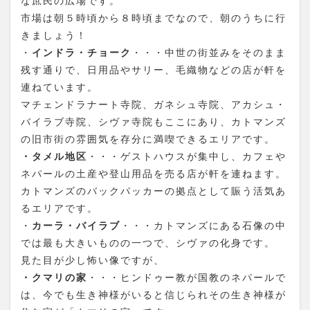
な庶民の広場です。
市場は朝５時頃から８時頃までなので、朝のうちに行
きましょう！
・
インドラ・チョーク
・・・中世の街並みをそのまま
残す通りで、日用品やサリー、毛織物などの店が軒を
連ねています。
マチェンドラナート寺院、ガネシュ寺院、アカシュ・
バイラブ寺院、シヴァ寺院もここにあり、カトマンズ
の旧市街の雰囲気を存分に満喫できるエリアです。
・タメル地区
・・・ゲストハウスが集中し、カフェや
ネパールの土産や登山用品を売る店が軒を連ねます。
カトマンズのバックパッカーの拠点として賑う活気あ
るエリアです。
・
カーラ・バイラブ
・・・カトマンズにある石像の中
では最も大きいものの一つで、シヴァの化身です。
見た目が少し怖い像ですが、
・クマリの家
・・・ヒンドゥー教が国教のネパールで
は、今でも生き神様がいると信じられその生き神様が