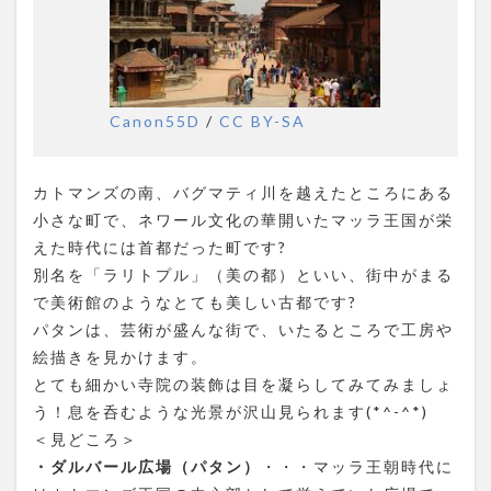
Canon55D
/
CC BY-SA
カトマンズの南、バグマティ川を越えたところにある
小さな町で、ネワール文化の華開いたマッラ王国が栄
えた時代には首都だった町です?
別名を「ラリトプル」（美の都）といい、街中がまる
で美術館のようなとても美しい古都です?
パタンは、芸術が盛んな街で、いたるところで工房や
絵描きを見かけます。
とても細かい寺院の装飾は目を凝らしてみてみましょ
う！息を呑むような光景が沢山見られます(*^-^*)
＜見どころ＞
・ダルバール広場（パタン）
・・・マッラ王朝時代に