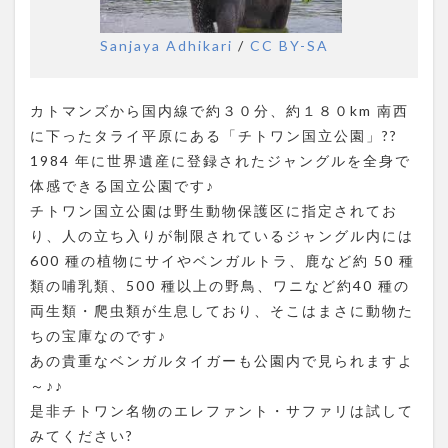
Sanjaya Adhikari
/
CC BY-SA
カトマンズから国内線で約３０分、約１８０km 南西
に下ったタライ平原にある「チトワン国立公園」??
1984 年に世界遺産に登録されたジャングルを全身で
体感できる国立公園です♪
チトワン国立公園は野生動物保護区に指定されてお
り、人の立ち入りが制限されているジャングル内には
600 種の植物にサイやベンガルトラ、鹿など約 50 種
類の哺乳類、500 種以上の野鳥、ワニなど約40 種の
両生類・爬虫類が生息しており、そこはまさに動物た
ちの宝庫なのです♪
あの貴重なベンガルタイガーも公園内で見られますよ
～♪♪
是非チトワン名物のエレファント・サファリは試して
みてください?