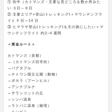
① 街中（カトマンズ・主要な見どころを数か所みた
2
い ３日～６日
ネ
パ
② 主要エリア+登山(トレッキング)＋マウンテンフラ
ー
イト 9 日～14 日
ル
発
③ ヒマラヤ登山(トレッキング)を主の旅にしたい＋マ
現
ウンテンフライト 約2~4 週間
地
ト
＜黄金ルート＞
レ
ッ
キ
カトマンズ（首都）
ン
→（カトマンズ旧市街）
グ
ツ
→バグタプル
ア
→チトワン国立公園（動物）
ー
→ポカラ（プーンヒル）
3
→アンナプルナ
ネ
→サランコットの丘
パ
ー
→シンハ温泉
ル
→ラトパニ温泉（秘境）
で
是
→ルンビニ