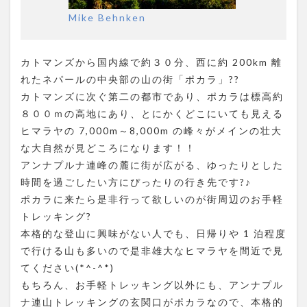
Mike Behnken
カトマンズから国内線で約３０分、西に約 200km 離
れたネパールの中央部の山の街「ポカラ」??
カトマンズに次ぐ第二の都市であり、ポカラは標高約
８００ｍの高地にあり、とにかくどこにいても見える
ヒマラヤの 7,000m～8,000m の峰々がメインの壮大
な大自然が見どころになります！！
アンナプルナ連峰の麓に街が広がる、ゆったりとした
時間を過ごしたい方にぴったりの行き先です?♪
ポカラに来たら是非行って欲しいのが街周辺のお手軽
トレッキング?
本格的な登山に興味がない人でも、日帰りや 1 泊程度
で行ける山も多いので是非雄大なヒマラヤを間近で見
てください(*^-^*)
もちろん、お手軽トレッキング以外にも、アンナプル
ナ連山トレッキングの玄関口がポカラなので、本格的