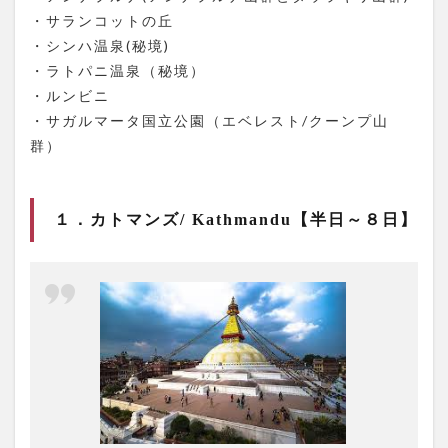
レス
・サランコットの丘
トに
・シンハ温泉(秘境)
近い
ホテ
・ラトパニ温泉（秘境）
ル＞
・ルンビニ
ホテ
ル・
・サガルマータ国立公園（エベレスト/クーンプ山
エベ
群）
レス
ト・
ビュ
ー
１．カトマンズ/ Kathmandu【半日～８日】
7.2
＜ネ
パー
ルの
暮ら
しを
体験
でき
るホ
テル
＞は
なの