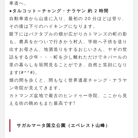
車道へ。
●タルコット～チャング・ナラヤン 約 2 時間
自動車道から山道に入り、最初の 20 分ほどは登り、
その後は下りのハイキングになります。
眼下にはバクタプルの畑が広がりカトマンズの町の影
も。農具をかついで行きかう村人、学校へ子供を送り
出すお母さん、地酒造りをするおじいさん、ヤギの世
話をする少年・・・町を少し離れただけでネパールの
里の暮らしを垣間見ることができ、自然と笑顔になり
ます(#^^#)。
畑の間を歩くと、間もなく世界遺産チャング・ナラヤ
ン寺院が見えてきます。
カトマンズ盆地で最古のヒンドゥー寺院、ここから見
える街の眺めもまた最高です?
サガルマータ国立公園（エベレスト山峰）