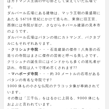
はカトマンズ王国の中心部として栄えていた広場で
す。
ダルバール広場にある建物は、マッラ王朝の最盛期に
あたる 16?18 世紀にかけて造られ、東側に旧王宮、
西側には寺院が並び、さながらネパール建築の見本市
のようです。
ダルバール広場はパタンの他にカトマンズ、バクタプ
ルにもそれぞれあります。
・クリシュナ寺院
・・・石造建築の傑作！八角形の石
造りの寺院はまさに傑作の芸術と呼べる美しさです。
クリシュナの誕生日にはインドからも多くの巡礼者が
訪れ、寺院は人々で埋め尽くされます??
・マハボーダ寺院
・・・約 30 メートルの石塔がある
パタンの有名な寺院です?
1000 体もの小さな仏陀のテラコッタ像が奉納されて
います。
その数は「三千仏」をはるかに上回る、9000 体にも
およぶと言われています。