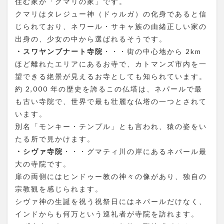
住む家が「クマリの家」です。
クマリはタレジュー神（ドゥルガ）の化身であると信
じられており、ネワール・サキャ族の由緒正しい家の
出身の、少女の中から選ばれるそうです。
・スワヤンブナート寺院
・・・街の中心地から 2km
ほど離れたエリアにあるお寺で、カトマンズ市内を一
望できる絶景が見えるお寺としても知られています。
約 2,000 年の歴史を誇るこの仏塔は、ネパールで最
も古い寺院で、世界で最も壮麗な仏塔の一つとされて
います。
別名「モンキー・テンプル」とも言われ、猿の姿をい
たる所で見かけます。
・シヴァ寺院
・・・グマティ川の岸にあるネパール最
大の寺院です。
扉の両側にはヒンドゥー教の神々の像があり、独自の
宗教観を感じられます。
シヴァ神の生誕を祝う祝祭日にはネパールだけなく、
インドからも何万という巡礼者が寺院を訪れます。